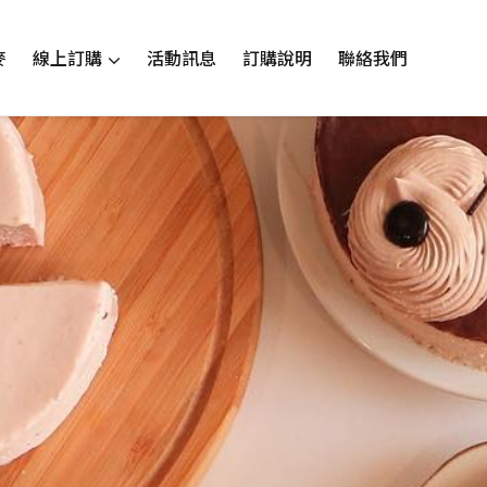
線上訂購
麥
活動訊息
訂購說明
聯絡我們