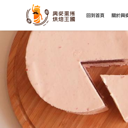
回到首頁
關於興