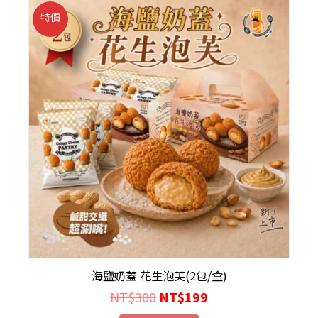
特價
海鹽奶蓋 花生泡芙(2包/盒)
NT$
300
NT$
199