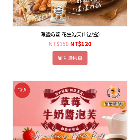
海鹽奶蓋 花生泡芙(1包/盒)
NT$
150
NT$
120
加入購物車
特價