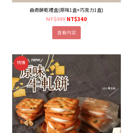
曲奇餅乾禮盒(原味1盒+巧克力1盒)
NT$
399
NT$
340
查看內容
特價