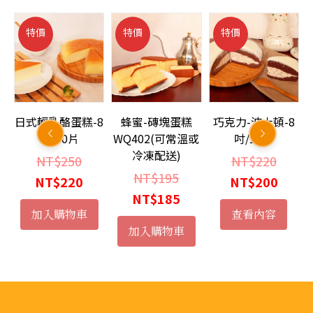
未
切
特價
特價
特價
數
量
口
日式輕乳酪蛋糕-8
蜂蜜-磚塊蛋糕
巧克力-波士頓-8
吋/10片
WQ402(可常溫或
吋/10片
冷凍配送)
原
原
NT$
250
NT$
220
原
NT$
195
始
目
始
目
NT$
220
NT$
200
始
目
NT$
185
價
前
價
前
加入購物車
查看內容
價
前
：
格：
價
格：
價
加入購物車
格：
價
T$180。
：
NT$250。
格：
NT$2
格：
NT$195。
格：
T$165。
NT$220。
NT$2
NT$185。