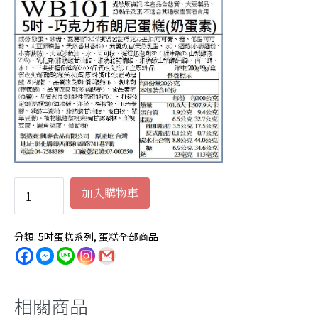
巧
加入購物車
克
力
分類:
5吋蛋糕系列
,
蛋糕全部商品
布
朗
尼-5
吋/
相關商品