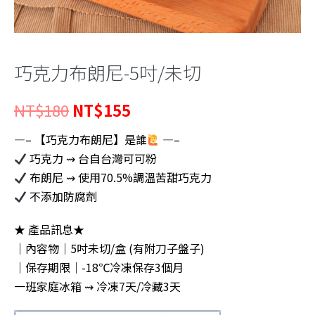
巧克力布朗尼-5吋/未切
原
目
NT$
180
NT$
155
始
前
—– 【巧克力布朗尼】是誰
—–
巧克力 ⇝ 台自台灣可可粉
價
價
布朗尼 ⇝ 使用70.5%調溫苦甜巧克力
格：
格：
不添加防腐劑
NT$180。
NT$155。
★ 產品訊息★
｜內容物｜5吋未切/盒 (有附刀子盤子)
｜保存期限｜-18℃冷凍保存3個月
一班家庭冰箱 ⇝ 冷凍7天/冷藏3天