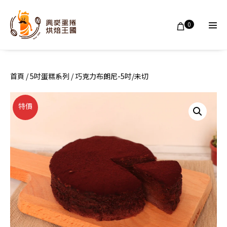
Skip
to
Shopping
Items
0
in
content
Men
Cart
Cart
Tog
首頁
/
5吋蛋糕系列
/ 巧克力布朗尼-5吋/未切
特價