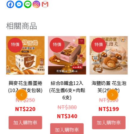
奶
雙
餡
相關商品
蛋
捲
特價
特價
特價
(9
入/
單
支
包
餡
興麥花生醬蛋捲
綜合B鐵盒12入
海鹽奶蓋 花生泡
裝)
芝
(10入/單支包裝)
(花生醬6支+肉鬆
芙(2包/盒)
數
6支)
原
原
NT$
250
NT$
300
量
原
NT$
380
始
目
始
目
NT$
220
NT$
199
始
目
NT$
340
價
前
價
前
加入購物車
加入購物車
價
前
格：
價
格：
價
加入購物車
：
格：
價