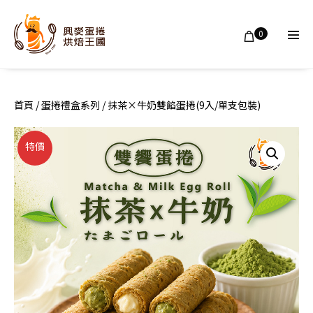
Skip
to
Shopping
Items
0
in
content
Men
Cart
Cart
Tog
首頁
/
蛋捲禮盒系列
/ 抹茶×牛奶雙餡蛋捲(9入/單支包裝)
特價