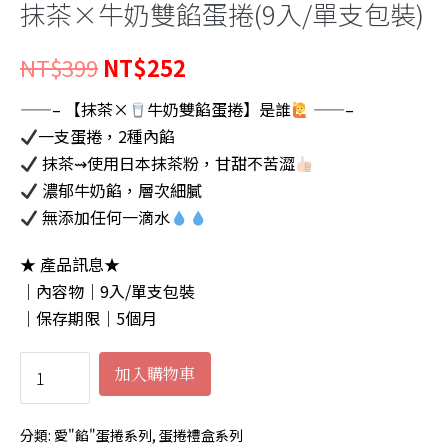
抹茶×牛奶雙餡蛋捲(9入/單支包裝)
原
目
NT$
399
NT$
252
始
前
——– 【抹茶×
牛奶雙餡蛋捲】是誰
——–
一支蛋捲，2種內餡
價
價
抹茶⇝使用日本抹茶粉，甘甜不苦澀
格：
格：
濃郁牛奶餡，層次細膩
NT$399。
NT$252。
無添加任何一滴水
★ 產品訊息★
｜內容物｜9入/單支包裝
｜保存期限｜5個月
抹
加入購物車
茶
×
分類:
愛"餡"蛋捲系列
,
蛋捲禮盒系列
牛