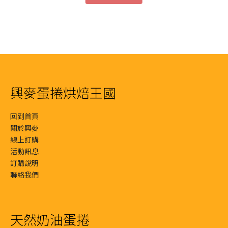
NT$250。
格：
NT$3
格：
T$400。
：
NT$380。
格：
NT$220。
NT$1
T$380。
NT$340。
興麥蛋捲烘焙王國
回到首頁
關於興麥
線上訂購
活動訊息
訂購說明
聯絡我們
天然奶油蛋捲