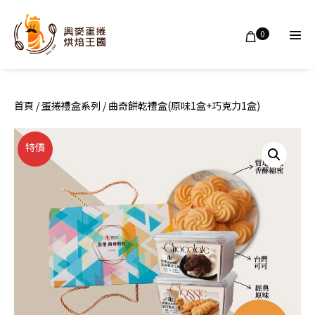
Skip
to
Shopping
Items
0
in
content
Men
Cart
Cart
Tog
首頁
/
蛋捲禮盒系列
/ 曲奇餅乾禮盒(原味1盒+巧克力1盒)
特價