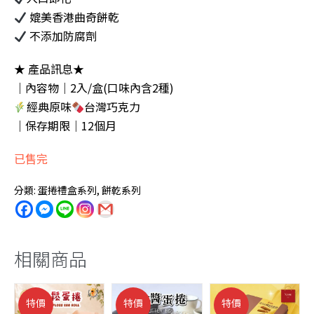
格：
格：
媲美香港曲奇餅乾
NT$399。
NT$340。
不添加防腐劑
★ 產品訊息★
｜內容物｜2入/盒(口味內含2種)
經典原味
台灣巧克力
｜保存期限｜12個月
已售完
分類:
蛋捲禮盒系列
,
餅乾系列
相關商品
特價
特價
特價