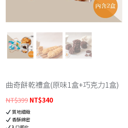
曲奇餅乾禮盒(原味1盒+巧克力1盒)
原
目
NT$
399
NT$
340
始
前
質地細緻
香酥綿密
價
價
入口即化