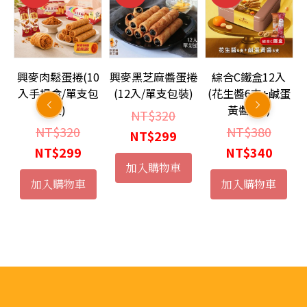
0
興麥肉鬆蛋捲(10
興麥黑芝麻醬蛋捲
綜合C鐵盒12入
芝
入手提盒/單支包
(12入/單支包裝)
(花生醬6支+鹹蛋
榛
裝)
黃醬6支)
原
NT$
320
原
原
NT$
320
NT$
380
始
目
NT$
299
始
目
始
目
NT$
299
NT$
340
價
前
加入購物車
價
前
價
前
格：
價
加入購物車
加入購物車
格：
價
格：
價
NT$320。
格：
NT$320。
格：
NT$3
格：
NT$299。
：
NT$299。
NT$3
T$620。
：
T$550。