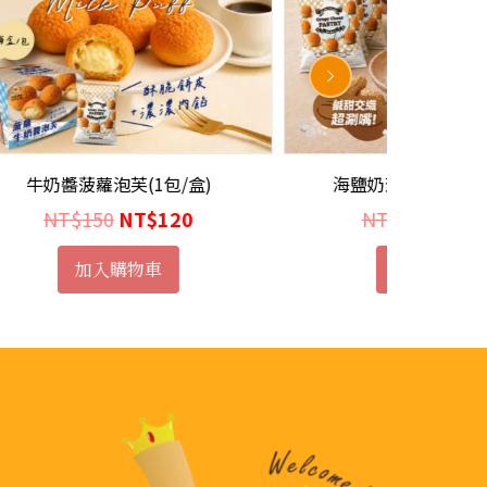
)
海鹽奶蓋 花生泡芙(2包/盒)
曲奇餅乾
目
原
目
NT$
300
NT$
199
前
始
前
加入購物車
價
價
價
格：
格：
格：
。
NT$120。
NT$300。
NT$199。