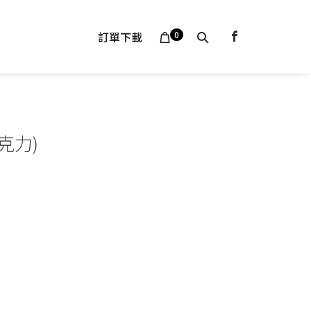
Shopping
Search
Items
訂單下載
0
In
Cart
Cart
Toggle
克力)
：
$160。