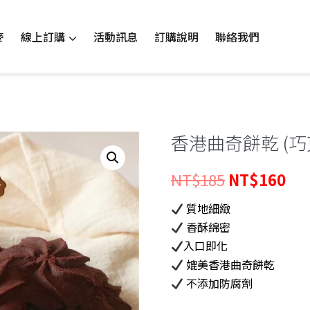
線上訂購
麥
活動訊息
訂購說明
聯絡我們
香港曲奇餅乾 (巧
原
目
NT$
185
NT$
160
始
前
質地細緻
香酥綿密
價
價
入口即化
格：
格
媲美香港曲奇餅乾
NT$185。
NT
不添加防腐劑