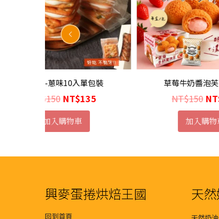
包裝
草莓牛奶醬泡芙(1包/盒)
目
原
目
5
NT$
150
NT$
120
前
始
前
加入購物車
價
價
價
格：
格：
格：
0。
NT$135。
NT$150。
NT$120。
興麥蛋捲烘焙王國
天然
回到首頁
天然奶油