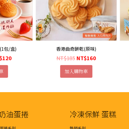
香港曲奇餅乾(原味)
牛奶醬菠蘿泡芙(1包/盒
原
目
原
NT$
185
NT$
160
NT$
150
NT$
120
始
前
始
加入購物車
加入購物車
價
價
價
格：
格：
格：
NT$185。
NT$160。
NT$150
奶油蛋捲
冷凍保鮮 蛋糕
蛋捲系列
熱銷系列