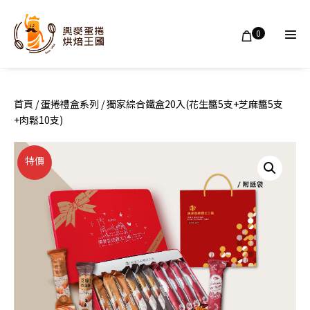
Skip
to
Shopping
Items
0
in
content
Men
Cart
Cart
Tog
首頁
/
蛋捲禮盒系列
/ 獨家綜合鐵盒20入(花生醬5支+芝麻醬5支
+肉鬆10支)
特價