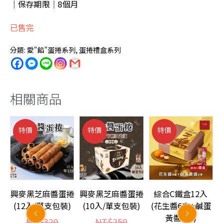
｜保存期限｜8個月
已售完
分類:
愛"餡"蛋捲系列
,
蛋捲禮盒系列
相關商品
特價
特價
特價
捲
興麥黑芝麻醬蛋捲
興麥黑芝麻醬蛋捲
綜合C鐵盒12入
)
(12入/單支包裝)
(10入/單支包裝)
(花生醬6支+鹹蛋
黃醬6支)
原
原
NT$
320
NT$
250