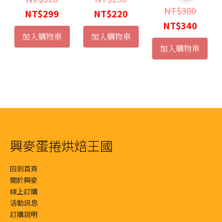
原
NT$
380
始
目
始
目
NT$
299
NT$
220
始
目
NT$
340
價
前
價
前
加入購物車
加入購物車
價
前
：
格：
價
格：
價
加入購物車
格：
價
T$270。
：
NT$320。
格：
NT$250。
格：
NT$3
格：
T$240。
NT$299。
NT$220。
NT$3
興麥蛋捲烘焙王國
回到首頁
關於興麥
線上訂購
活動訊息
訂購說明