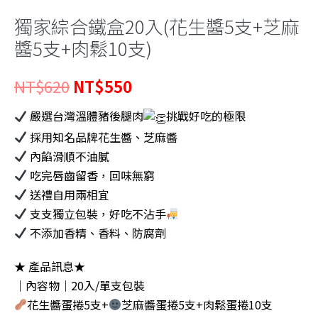
獨家綜合鐵盒20入(花生醬5支+芝麻
醬5支+肉鬆10支)
原
目
NT$
620
NT$
550
始
前
嚴選台灣溫體豬後腿肉
挑戰好吃的極限
價
價
採用知名品牌花生醬、芝麻醬
內餡滑順不油膩
格：
格：
吃完唇齒留香，回味無窮
NT$620。
NT$550。
送禮自用兩相宜
支支獨立包裝，好吃不沾手
不添加香精、香料、防腐劑
★ 產品訊息★
｜內容物｜20入/單支包裝
花生醬蛋捲5支+
芝麻醬蛋捲5支+肉鬆蛋捲10支