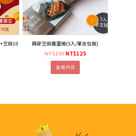
+芝麻10
興麥芝麻醬蛋捲(5入/單支包裝)
獨家綜合鐵
原
目
NT$
150
NT$
125
目
始
前
查看內容
前
價
價
價
格：
格：
格：
NT$150。
NT$125。
。
NT$380。