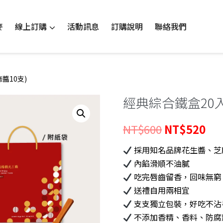
線上訂購
麥
活動訊息
訂購說明
聯絡我們
醬10支)
經典綜合鐵盒20入
原
目
NT$
600
NT$
520
始
前
採用知名品牌花生醬、芝
內餡滑順不油膩
價
價
吃完唇齒留香，回味無窮
格：
格
送禮自用兩相宜
NT$600。
NT
支支獨立包裝，好吃不沾
不添加香精、香料、防腐