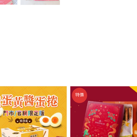
10
支
+芝
麻
醬
10
支)
數
量
特價