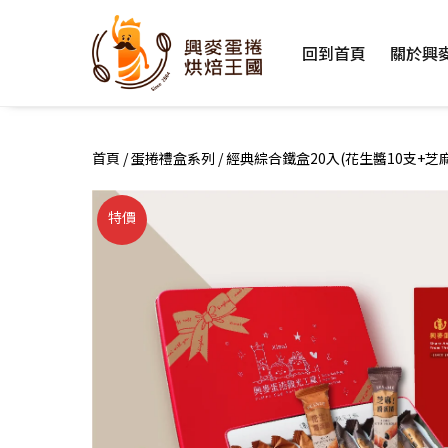
Skip
to
回到首頁
關於興
content
首頁
/
蛋捲禮盒系列
/ 經典綜合鐵盒20入(花生醬10支+芝麻
特價