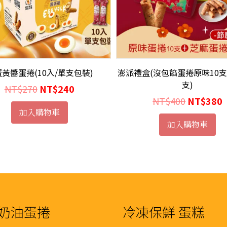
黃醬蛋捲(10入/單支包裝)
澎派禮盒(沒包餡蛋捲原味10支
支)
原
目
NT$
270
NT$
240
原
NT$
400
NT$
380
始
前
加入購物車
始
價
價
加入購物車
價
格：
格：
格：
NT$270。
NT$240。
NT$400
奶油蛋捲
冷凍保鮮 蛋糕