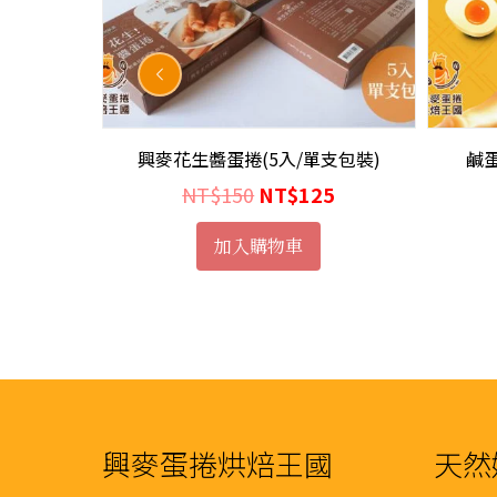
單支包裝)
興麥花生醬蛋捲(5入/單支包裝)
鹹蛋
目
原
目
9
NT$
150
NT$
125
前
始
前
加入購物車
價
價
價
格：
格：
格：
0。
NT$299。
NT$150。
NT$125。
興麥蛋捲烘焙王國
天然