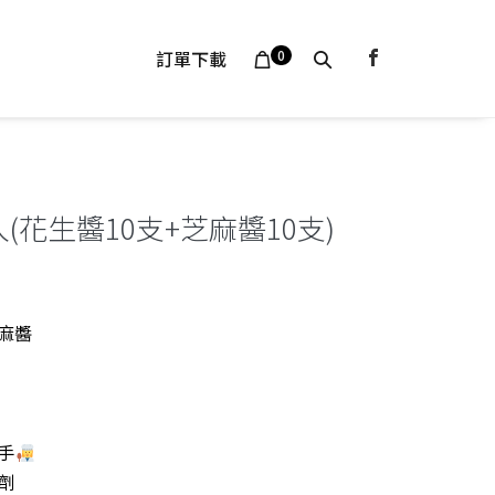
Shopping
Search
Items
訂單下載
0
In
Cart
Cart
Toggle
(花生醬10支+芝麻醬10支)
麻醬
：
$520。
手
劑