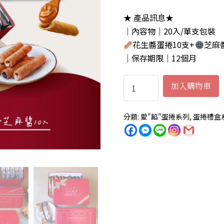
★ 產品訊息★
｜內容物｜20入/單支包裝
花生醬蛋捲10支+
芝麻
｜保存期限｜12個月
經
加入購物車
典
綜
分類:
愛"餡"蛋捲系列
,
蛋捲禮盒
合
鐵
盒
20
入
(花
生
醬