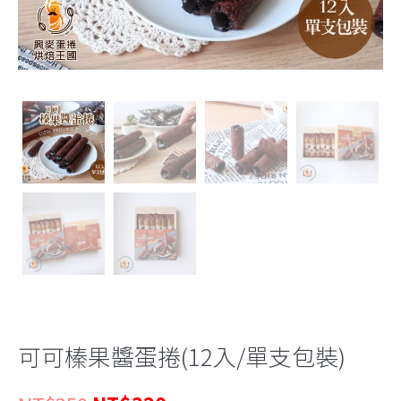
可可榛果醬蛋捲(12入/單支包裝)