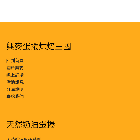
T$400。
：
NT$199。
NT$125。
NT$2
T$380。
興麥蛋捲烘焙王國
回到首頁
關於興麥
線上訂購
活動訊息
訂購說明
聯絡我們
天然奶油蛋捲
天然奶油蛋捲系列