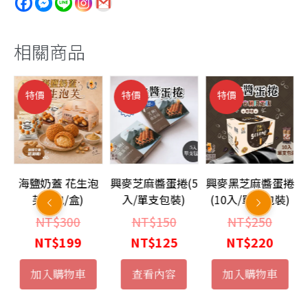
醬
蛋
捲
相關商品
(12
入/
特價
特價
特價
單
支
包
裝)
數
餡
海鹽奶蓋 花生泡
興麥芝麻醬蛋捲(5
興麥黑芝麻醬蛋捲
量
芝
芙(2包/盒)
入/單支包裝)
(10入/單支包裝)
原
原
原
NT$
300
NT$
150
NT$
250
始
目
始
目
始
目
NT$
199
NT$
125
NT$
220
價
前
價
前
價
前
加入購物車
查看內容
加入購物車
格：
價
格：
價
格：
價
：
NT$300。
格：
NT$150。
格：
NT$2
格：