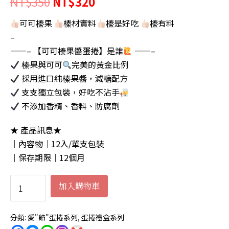
原
目
NT$
350
NT$
320
始
前
可可榛果
榛材實料
榛是好吃
榛有料
–
價
價
——– 【可可榛果醬蛋捲】是誰
——–
格：
格：
榛果與可可
完美的黃金比例
NT$350。
NT$320。
採用進口純榛果醬，減糖配方
支支獨立包裝，好吃不沾手
不添加香精、香料、防腐劑
★ 產品訊息★
｜內容物｜12入/單支包裝
｜保存期限｜12個月
可
加入購物車
可
榛
分類:
愛"餡"蛋捲系列
,
蛋捲禮盒系列
果