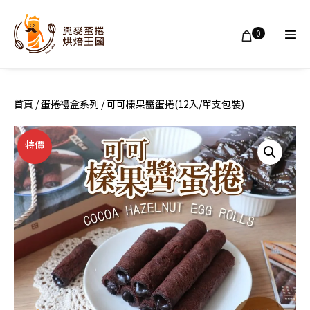
Skip
to
Shopping
Items
0
in
content
Men
Cart
Cart
Tog
首頁
/
蛋捲禮盒系列
/ 可可榛果醬蛋捲(12入/單支包裝)
特價